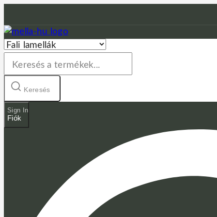
Skip
to
content
Keresés:
Keresés
Sign In
Fiók