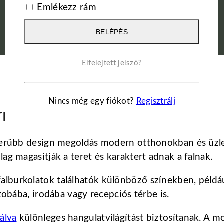
Emlékezz rám
BELÉPÉS
Elfelejtett jelszó?
Nincs még egy fiókot?
Regisztrálj
rn enteriőrökhöz
pszerűbb design megoldás modern otthonokban és üz
ag magasítják a teret és karaktert adnak a falnak.
lburkolatok találhatók különböző színekben, például
szobába, irodába vagy recepciós térbe is.
álva
különleges hangulatvilágítást biztosítanak. A m