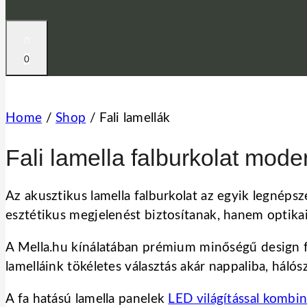
0
Home
/
Shop
/
Fali lamellák
Fali lamella falburkolat mode
Az akusztikus lamella falburkolat az egyik legné
esztétikus megjelenést biztosítanak, hanem optikail
A Mella.hu kínálatában prémium minőségű design fa
lamelláink tökéletes választás akár nappaliba, háló
A fa hatású lamella panelek
LED világítással kombin