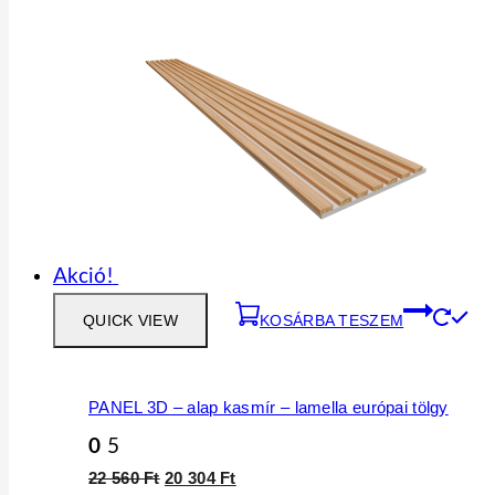
Akció!
QUICK VIEW
KOSÁRBA TESZEM
PANEL 3D – alap kasmír – lamella európai tölgy
0
5
Original
Current
22 560
Ft
20 304
Ft