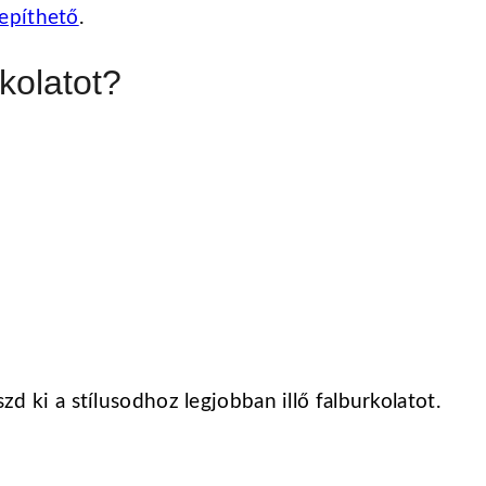
lepíthető
.
rkolatot?
szd ki a stílusodhoz legjobban illő falburkolatot.