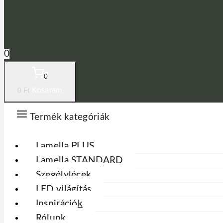
0
0
Kosaram
0
Ft
Termék kategóriák
Lamella PLUS
Lamella STANDARD
Szegélylécek
LED világítás
Inspirációk
Rólunk