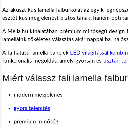
Az akusztikus lamella falburkolat az egyik legné
esztétikus megjelenést biztosítanak, hanem optikail
A Mella.hu kínálatában prémium minőségű design fa
lamelláink tökéletes választás akár nappaliba, háló
A fa hatású lamella panelek
LED világítással kombin
funkcionális megoldás, amely gyorsan és
tisztán te
Miért válassz fali lamella falbu
modern megjelenés
gyors telepítés
prémium minőség