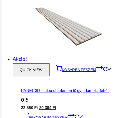
Akció!
QUICK VIEW
KOSÁRBA TESZEM
PANEL 3D – alap charleston tölgy – lamella fehér
0
5
Original
Current
22 560
Ft
20 304
Ft
price
price
KOSÁRBA TESZEM
was:
is: