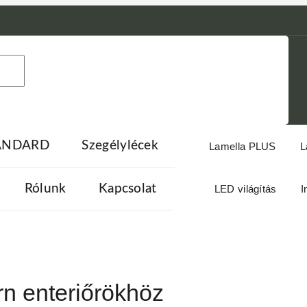
TANDARD
Szegélylécek
Lamella PLUS
L
Rólunk
Kapcsolat
LED világítás
I
rn enteriőrökhöz