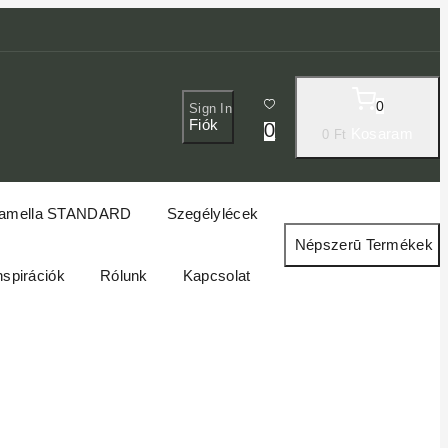
0
Sign In
Fiók
0
Kosaram
0
Ft
amella STANDARD
Szegélylécek
Népszerū Termékek
nspirációk
Rólunk
Kapcsolat