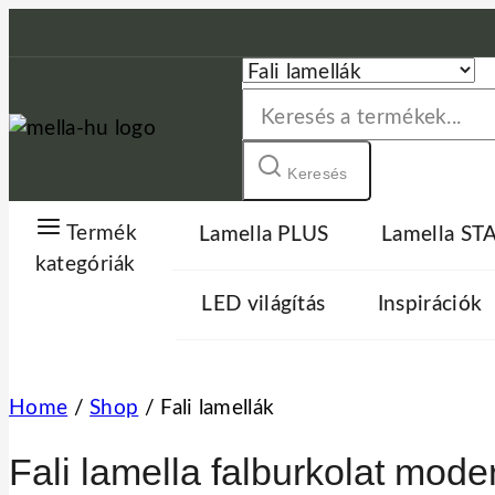
Skip
to
content
Keresés:
Keresés
Termék
Lamella PLUS
Lamella S
kategóriák
LED világítás
Inspirációk
Home
/
Shop
/
Fali lamellák
Fali lamella falburkolat mode