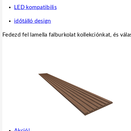
LED kompatibilis
időtálló design
Fedezd fel lamella falburkolat kollekciónkat, és vála
Akció!