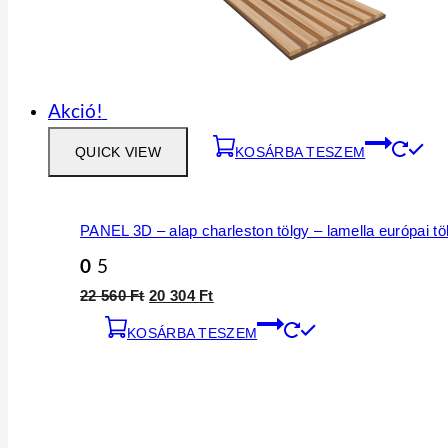
Akció!
QUICK VIEW
KOSÁRBA TESZEM
PANEL 3D – alap charleston tölgy – lamella európai tö
0
5
Original
Current
22 560
Ft
20 304
Ft
price
price
KOSÁRBA TESZEM
was:
is:
22
20
560 Ft.
304 Ft.