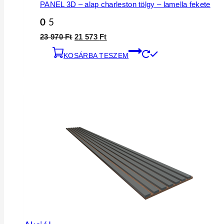
PANEL 3D – alap charleston tölgy – lamella fekete
0
5
Original
Current
23 970
Ft
21 573
Ft
price
price
KOSÁRBA TESZEM
was:
is:
23
21
970 Ft.
573 Ft.