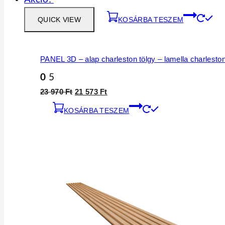
QUICK VIEW
KOSÁRBA TESZEM
PANEL 3D – alap charleston tölgy – lamella charleston
0
5
Original
Current
23 970
Ft
21 573
Ft
price
price
KOSÁRBA TESZEM
was:
is:
23
21
970 Ft.
573 Ft.