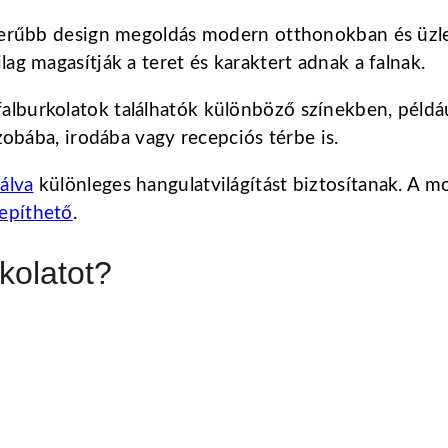
pszerűbb design megoldás modern otthonokban és üz
ag magasítják a teret és karaktert adnak a falnak.
lburkolatok találhatók különböző színekben, például
szobába, irodába vagy recepciós térbe is.
álva
különleges hangulatvilágítást biztosítanak. A m
lepíthető
.
rkolatot?