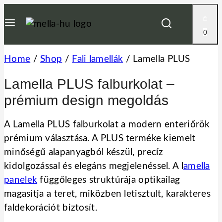
Skip
to
0
content
Home
/
Shop
/
Fali lamellák
/
Lamella PLUS
Lamella PLUS falburkolat –
prémium design megoldás
A Lamella PLUS falburkolat a modern enteriőrök
prémium választása. A PLUS terméke kiemelt
minőségű alapanyagból készül, precíz
kidolgozással és elegáns megjelenéssel. A l
amella
panelek
függőleges struktúrája optikailag
magasítja a teret, miközben letisztult, karakteres
faldekorációt biztosít.