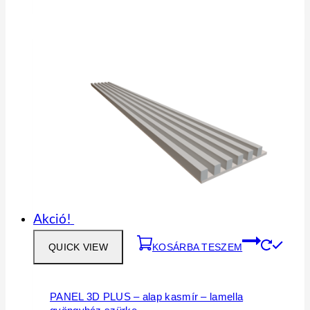
29
26
610 Ft.
649 Ft.
Akció!
QUICK VIEW
KOSÁRBA TESZEM
PANEL 3D PLUS – alap kasmír – lamella