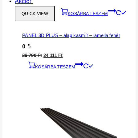
Akció!
QUICK VIEW
KOSÁRBA TESZEM
PANEL 3D PLUS – alap kasmír – lamella fehér
0
5
Original
Current
26 790
Ft
24 111
Ft
price
price
KOSÁRBA TESZEM
was:
is:
26
24
790 Ft.
111 Ft.