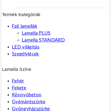
26
24
790 Ft.
111 Ft.
Termék Kategóriák
Fali lamellák
Lamella PLUS
Lamella STANDARD
LED világítás
Szegélylécek
Lamella Színe
Fehér
Fekete
Könnyűbeton
Gyémántszürke
Gyöngyházszürke