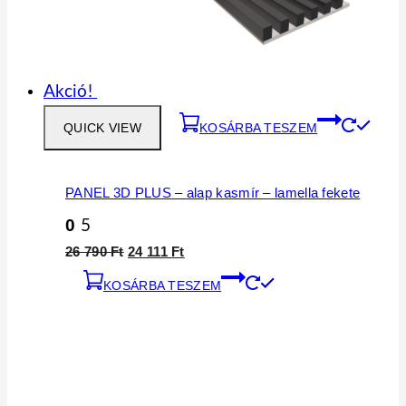
Akció!
QUICK VIEW
KOSÁRBA TESZEM
PANEL 3D PLUS – alap kasmír – lamella fekete
0
5
Original
Current
26 790
Ft
24 111
Ft
price
price
KOSÁRBA TESZEM
was:
is:
26
24
790 Ft.
111 Ft.