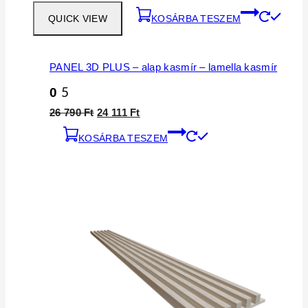
QUICK VIEW
KOSÁRBA TESZEM
PANEL 3D PLUS – alap kasmír – lamella kasmír
0
5
Original
Current
26 790
Ft
24 111
Ft
price
price
KOSÁRBA TESZEM
was:
is:
26
24
790 Ft.
111 Ft.