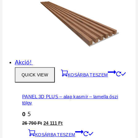
Akció!
QUICK VIEW
KOSÁRBA TESZEM
PANEL 3D PLUS – alap kasmír – lamella őszi
tölgy
0
5
Original
Current
26 790
Ft
24 111
Ft
price
price
KOSÁRBA TESZEM
was:
is: