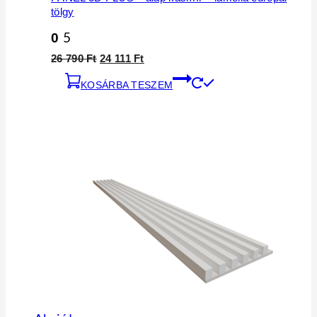
tölgy
0
5
Original
Current
26 790
Ft
24 111
Ft
price
price
KOSÁRBA TESZEM
was:
is:
26
24
790 Ft.
111 Ft.