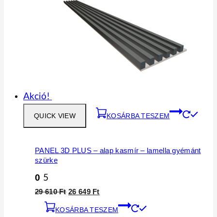
Akció!
QUICK VIEW
KOSÁRBA TESZEM
PANEL 3D PLUS – alap kasmír – lamella gyémánt
szürke
0
5
Original
Current
29 610
Ft
26 649
Ft
price
price
KOSÁRBA TESZEM
was:
is: