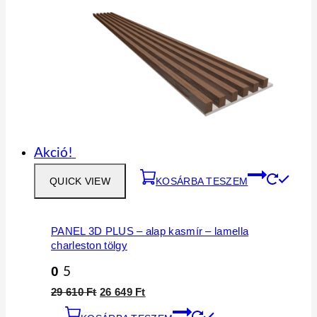
Akció!
QUICK VIEW
KOSÁRBA TESZEM
PANEL 3D PLUS – alap kasmír – lamella
charleston tölgy
0
5
Original
Current
29 610
Ft
26 649
Ft
price
price