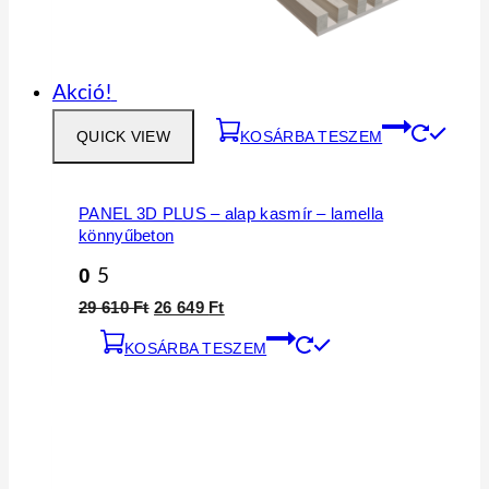
Akció!
QUICK VIEW
KOSÁRBA TESZEM
PANEL 3D PLUS – alap kasmír – lamella
könnyűbeton
0
5
Original
Current
29 610
Ft
26 649
Ft
price
price
KOSÁRBA TESZEM
was:
is:
29
26
610 Ft.
649 Ft.