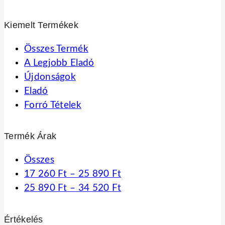
Kiemelt Termékek
Összes Termék
A Legjobb Eladó
Újdonságok
Eladó
Forró Tételek
Termék Árak
Összes
Ártartomány:
17 260
Ft
–
25 890
Ft
17
Ártartomány:
25 890
Ft
–
34 520
Ft
260 Ft
25
-
890 Ft
Értékelés