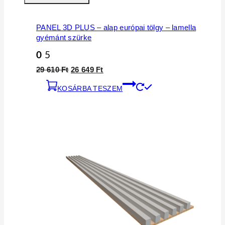
PANEL 3D PLUS – alap európai tölgy – lamella
gyémánt szürke
0
5
29 610
Ft
26 649
Ft
KOSÁRBA TESZEM