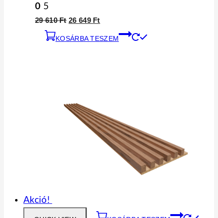
0
5
29 610
Ft
26 649
Ft
KOSÁRBA TESZEM
Akció!