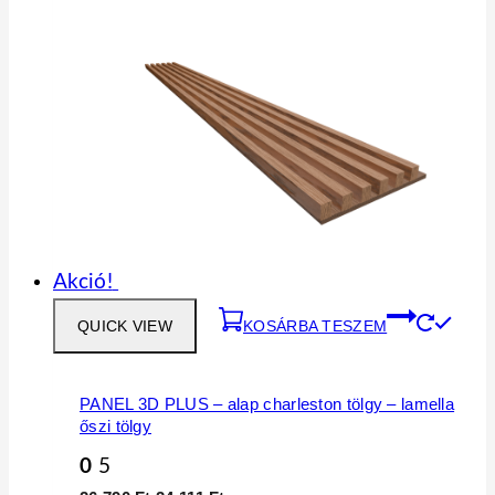
Akció!
QUICK VIEW
KOSÁRBA TESZEM
PANEL 3D PLUS – alap charleston tölgy – lamella
őszi tölgy
0
5