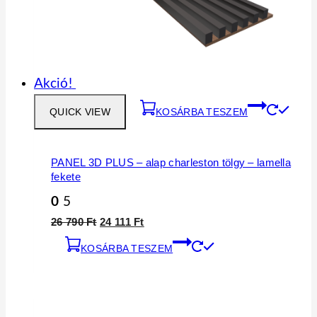
Akció!
QUICK VIEW
KOSÁRBA TESZEM
PANEL 3D PLUS – alap charleston tölgy – lamella
fekete
0
5
26 790
Ft
24 111
Ft
KOSÁRBA TESZEM