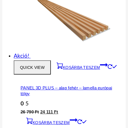
Akció!
QUICK VIEW
KOSÁRBA TESZEM
PANEL 3D PLUS – alap fehér – lamella európai
tölgy
0
5
26 790
Ft
24 111
Ft
KOSÁRBA TESZEM