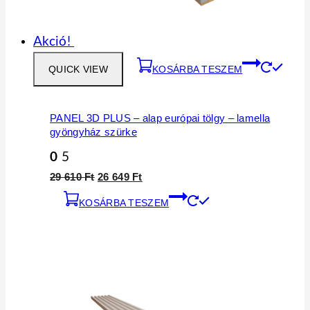
Akció!
QUICK VIEW
KOSÁRBA TESZEM
PANEL 3D PLUS – alap európai tölgy – lamella
gyöngyház szürke
0
5
29 610
Ft
26 649
Ft
KOSÁRBA TESZEM