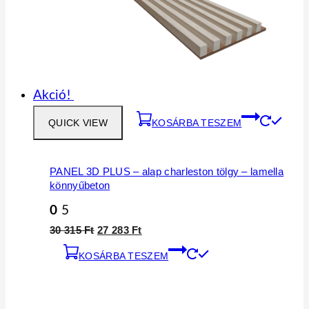
Akció!
QUICK VIEW
KOSÁRBA TESZEM
PANEL 3D PLUS – alap charleston tölgy – lamella
könnyűbeton
0
5
30 315
Ft
27 283
Ft
KOSÁRBA TESZEM