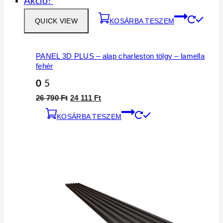
Akció!
QUICK VIEW
KOSÁRBA TESZEM
PANEL 3D PLUS – alap charleston tölgy – lamella
fehér
0
5
26 790
Ft
24 111
Ft
KOSÁRBA TESZEM