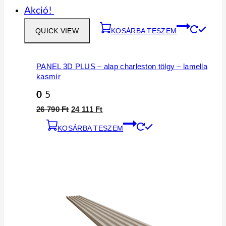
Akció!
QUICK VIEW
KOSÁRBA TESZEM
PANEL 3D PLUS – alap charleston tölgy – lamella
kasmír
0
5
26 790
Ft
24 111
Ft
KOSÁRBA TESZEM