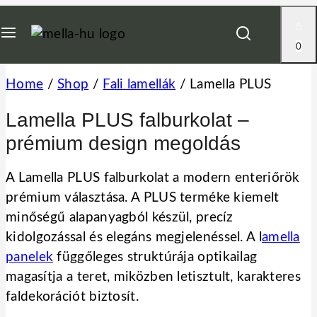
0
Home
/
Shop
/
Fali lamellák
/
Lamella PLUS
Lamella PLUS falburkolat –
prémium design megoldás
A Lamella PLUS falburkolat a modern enteriőrök
prémium választása. A PLUS terméke kiemelt
minőségű alapanyagból készül, precíz
kidolgozással és elegáns megjelenéssel. A l
amella
panelek
függőleges struktúrája optikailag
magasítja a teret, miközben letisztult, karakteres
faldekorációt biztosít.