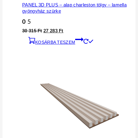
PANEL 3D PLUS – alap charleston tölgy – lamella
gyöngyház szürke
0
5
30 315
Ft
27 283
Ft
KOSÁRBA TESZEM