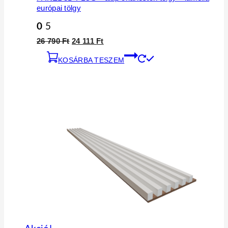
európai tölgy
0
5
26 790
Ft
24 111
Ft
KOSÁRBA TESZEM