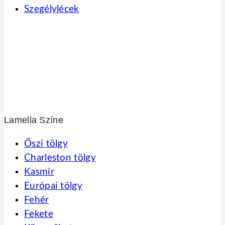
Szegélylécek
Lamella Színe
Őszi tölgy
Charleston tölgy
Kasmír
Európai tölgy
Fehér
Fekete