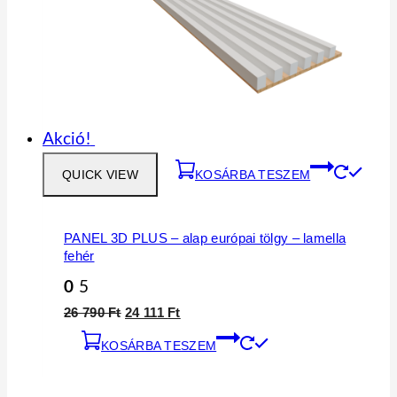
Akció!
QUICK VIEW
KOSÁRBA TESZEM
PANEL 3D PLUS – alap európai tölgy – lamella
fehér
0
5
26 790
Ft
24 111
Ft
KOSÁRBA TESZEM