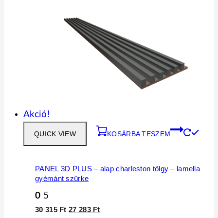
Akció!
QUICK VIEW
KOSÁRBA TESZEM
PANEL 3D PLUS – alap charleston tölgy – lamella
gyémánt szürke
0
5
30 315
Ft
27 283
Ft