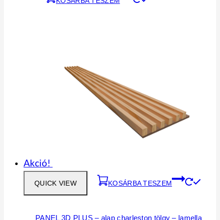
KOSÁRBA TESZEM
Akció!
QUICK VIEW
KOSÁRBA TESZEM
PANEL 3D PLUS – alap charleston tölgy – lamella