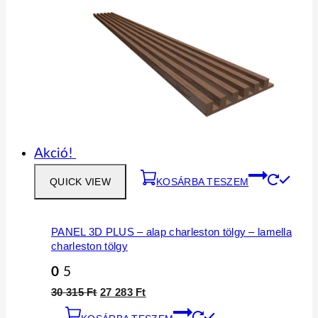
Akció!
QUICK VIEW
KOSÁRBA TESZEM
PANEL 3D PLUS – alap charleston tölgy – lamella
charleston tölgy
0
5
30 315
Ft
27 283
Ft