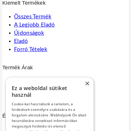
Kiemelt Termékek
Összes Termék
A Legjobb Eladó
Újdonságok
Eladó
Forró Tételek
Termék Árak
Összes
×
Ez a weboldal sütiket
17 260
Ft
–
25 890
Ft
használ
25 890
Ft
–
34 520
Ft
Cookie-kat használunk a tartalom, a
hirdetések személyre szabására és a
forgalom elemzésére. Webhelyünk Ön általi
Értékelés
használatára vonatkozó információkat
megosztjuk hirdetési és elemző