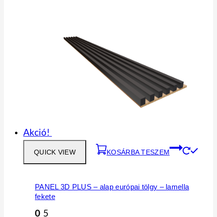
Akció!
QUICK VIEW
KOSÁRBA TESZEM
PANEL 3D PLUS – alap európai tölgy – lamella
fekete
0
5