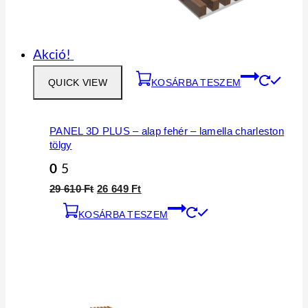
Akció!
QUICK VIEW
KOSÁRBA TESZEM
PANEL 3D PLUS – alap fehér – lamella charleston
tölgy
0
5
29 610
Ft
26 649
Ft
KOSÁRBA TESZEM