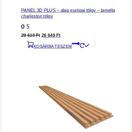
PANEL 3D PLUS – alap európai tölgy – lamella
charleston tölgy
0
5
29 610
Ft
26 649
Ft
KOSÁRBA TESZEM