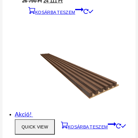
26 790
Ft
24 111
Ft
KOSÁRBA TESZEM
Akció!
QUICK VIEW
KOSÁRBA TESZEM