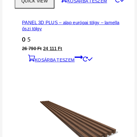
QUICK VIEW
KOSÁRBA TESZEM
PANEL 3D PLUS – alap európai tölgy – lamella
őszi tölgy
0
5
26 790
Ft
24 111
Ft
KOSÁRBA TESZEM