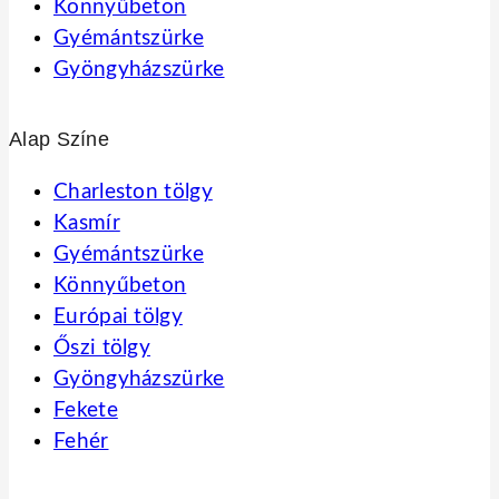
Könnyűbeton
Gyémántszürke
Gyöngyházszürke
Alap Színe
Charleston tölgy
Kasmír
Gyémántszürke
Könnyűbeton
Európai tölgy
Őszi tölgy
Gyöngyházszürke
Fekete
Fehér