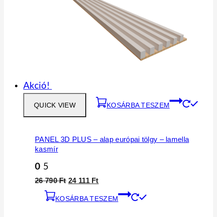
Akció!
QUICK VIEW
KOSÁRBA TESZEM
PANEL 3D PLUS – alap európai tölgy – lamella
kasmír
0
5
26 790
Ft
24 111
Ft
KOSÁRBA TESZEM