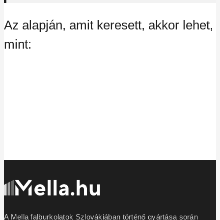
Az alapján, amit keresett, akkor lehet,
mint:
A Mella falburkolatok Szlovákiában történő gyártása során