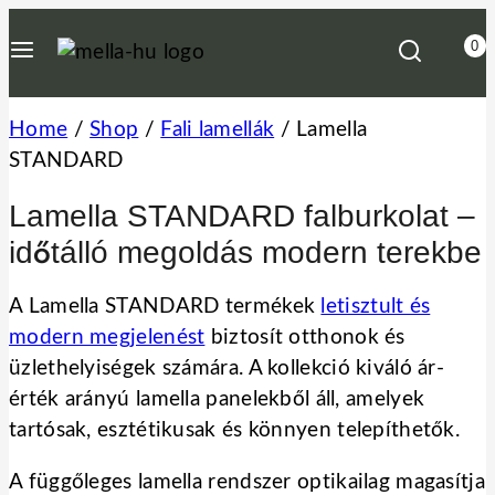
Skip
0
to
content
Home
/
Shop
/
Fali lamellák
/
Lamella
STANDARD
Lamella STANDARD falburkolat –
időtálló megoldás modern terekbe
A Lamella STANDARD termékek
letisztult és
modern megjelenést
biztosít otthonok és
üzlethelyiségek számára. A kollekció kiváló ár-
érték arányú lamella panelekből áll, amelyek
tartósak, esztétikusak és könnyen telepíthetők.
A függőleges lamella rendszer optikailag magasítja