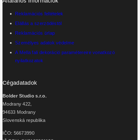
Általános Információk
Reklamációs feltételek
Elállás a szerzōdéstōl
Reklamációs ūrlap
Személyes adatok védelme
A Mella fali dekoráció paramétereire vonatkozó
nyilatkozatok
Cégadatadok
Bolder Studio s.r.o.
Modrany 422,
94633 Modrany
Slovenská republika
IČO: 56673990