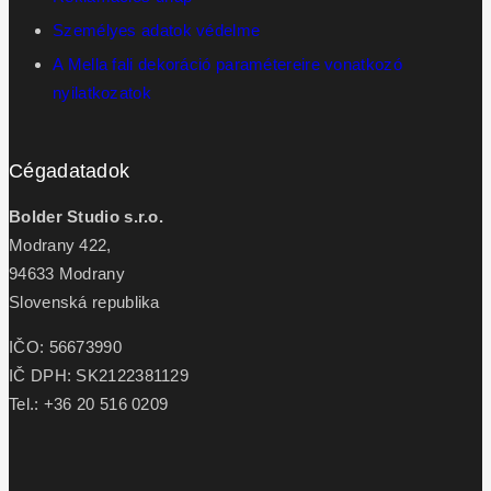
Személyes adatok védelme
A Mella fali dekoráció paramétereire vonatkozó
nyilatkozatok
Cégadatadok
Bolder Studio s.r.o.
Modrany 422,
94633 Modrany
Slovenská republika
IČO: 56673990
IČ DPH: SK2122381129
Tel.: +36 20 516 0209