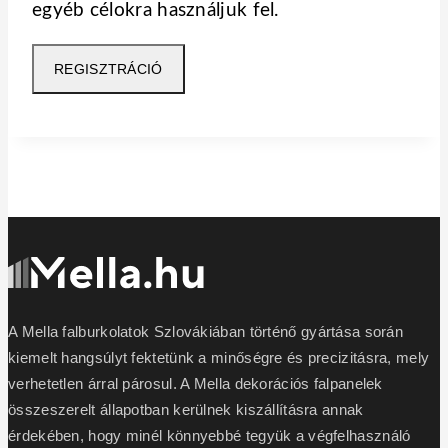
egyéb célokra használjuk fel.
REGISZTRÁCIÓ
A Mella falburkolatok Szlovákiában történő gyártása során
kiemelt hangsúlyt fektetünk a minőségre és precizitásra, mely
verhetetlen árral párosul. A Mella dekorációs falpanelek
összeszerelt állapotban kerülnek kiszállításra annak
érdekében, hogy minél könnyebbé tegyük a végfelhasználó