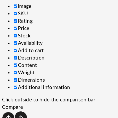
Image
SKU
Rating
Price
Stock
Availability
Add to cart
Description
Content
Weight
Dimensions
Additional information
Click outside to hide the comparison bar
Compare