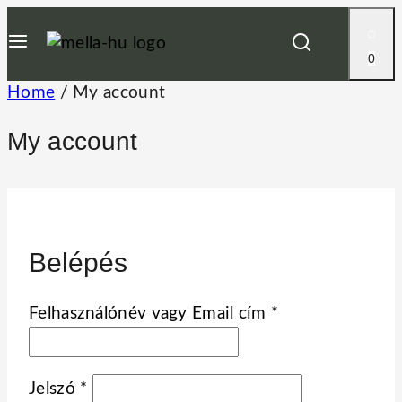
Skip
to
0
content
Home
/
My account
My account
Belépés
Kötelező
Felhasználónév vagy Email cím
*
Kötelező
Jelszó
*