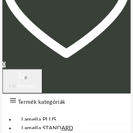
0
0
Kosaram
0
Ft
Termék kategóriák
Lamella PLUS
Lamella STANDARD