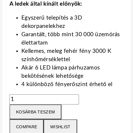
A ledek által kínált előnyök:
Egyszerű telepítés a 3D
dekorpanelekhez
Garantált, több mint 30 000 üzemórás
élettartam
Kellemes, meleg fehér fény 3000 K
színhőmérséklettel
Akár 6 LED lámpa párhuzamos
bekötésének lehetősége
4 különböző fényerőszint érhető el
LameLED
világítótest
KOSÁRBA TESZEM
-
4
COMPARE
WISHLIST
x