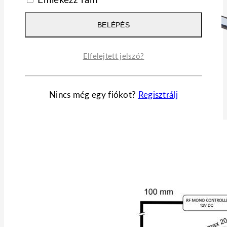
Emlékezz rám
BELÉPÉS
Elfelejtett jelszó?
Nincs még egy fiókot?
Regisztrálj