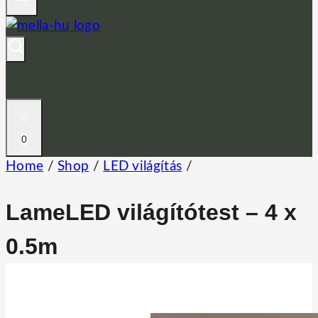
0
Home
/
Shop
/
LED világítás
/
LameLED világítótest – 4 x
0.5m