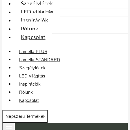
Szegélylécek
LED világítás
Inspirációk
Rólunk
Kapcsolat
Lamella PLUS
Lamella STANDARD
Szegélylécek
LED világítás
Inspirációk
Rólunk
Kapcsolat
Népszerū Termékek