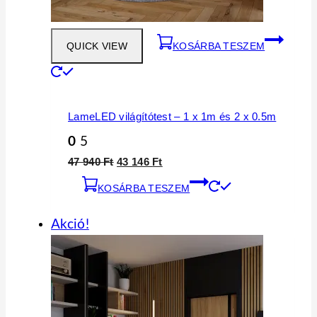
QUICK VIEW
KOSÁRBA TESZEM
LameLED világítótest – 1 x 1m és 2 x 0.5m
0
5
Original
Current
47 940
Ft
43 146
Ft
price
price
KOSÁRBA TESZEM
was:
is:
47
43
940 Ft.
146 Ft.
Akció!