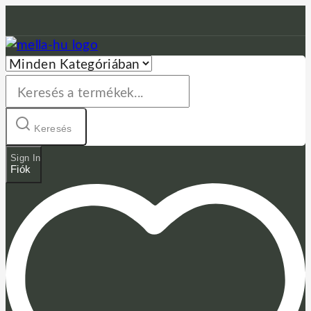
Skip
to
content
Keresés:
Keresés
Sign In
Fiók