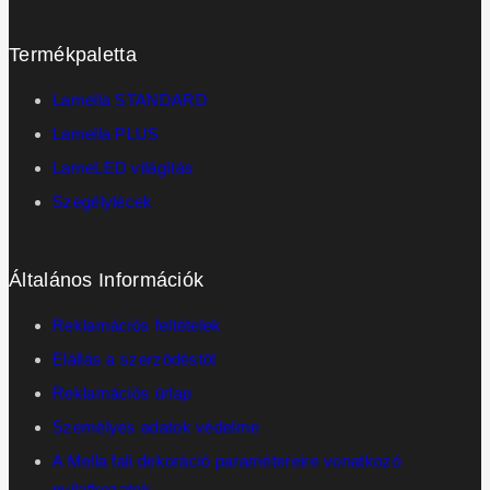
Termékpaletta
Lamella STANDARD
Lamella PLUS
LameLED világítás
Szegélylécek
Általános Információk
Reklamációs feltételek
Elállás a szerzōdéstōl
Reklamációs ūrlap
Személyes adatok védelme
A Mella fali dekoráció paramétereire vonatkozó
nyilatkozatok