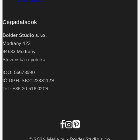
Cégadatadok
Bolder Studio s.r.o.
Modrany 422,
94633 Modrany
Slovenská republika
IČO: 56673990
IČ DPH: SK2122381129
Tel.: +36 20 516 0209
© 2026 Mella.hu - Bolder Studio s.r.o.