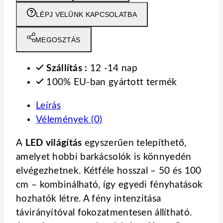
0.5m
LÉPJ VELŪNK KAPCSOLATBA
mennyiség
MEGOSZTÁS
Szállítás :
12 -14 nap
100% EU-ban gyártott termék
Leírás
Vélemények (0)
A
LED világítás
egyszerűen telepíthető,
amelyet hobbi barkácsolók is könnyedén
elvégezhetnek. Kétféle hosszal – 50 és 100
cm – kombinálható, így egyedi fényhatások
hozhatók létre. A fény intenzitása
távirányítóval fokozatmentesen állítható.