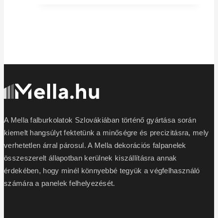
940 Ft.
146 Ft.
A Mella falburkolatok Szlovákiában történő gyártása során
kiemelt hangsúlyt fektetünk a minőségre és precizitásra, mely
verhetetlen árral párosul. A Mella dekorációs falpanelek
összeszerelt állapotban kerülnek kiszállításra annak
érdekében, hogy minél könnyebbé tegyük a végfelhasználó
számára a panelek felhelyezését.