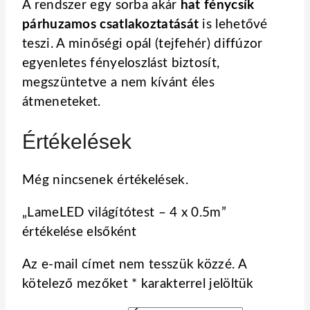
A rendszer egy sorba akár
hat fénycsík
párhuzamos csatlakoztatását
is lehetővé
teszi. A minőségi opál (tejfehér) diffúzor
egyenletes fényeloszlást biztosít,
megszüntetve a nem kívánt éles
átmeneteket.
Értékelések
Még nincsenek értékelések.
„LameLED világítótest – 4 x 0.5m”
értékelése elsőként
Az e-mail címet nem tesszük közzé.
A
kötelező mezőket
*
karakterrel jelöltük