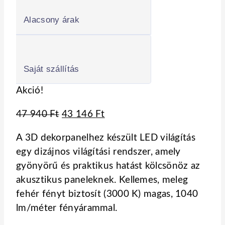
Alacsony árak
Saját szállítás
Akció!
Original
Current
47 940
Ft
43 146
Ft
price
price
A 3D dekorpanelhez készült LED világítás
was:
is:
egy dizájnos világítási rendszer, amely
47
43
gyönyörű és praktikus hatást kölcsönöz az
940 Ft.
146 Ft.
akusztikus paneleknek. Kellemes, meleg
fehér fényt biztosít (3000 K) magas, 1040
lm/méter fényárammal.