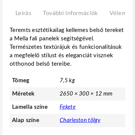
Leírás
További információk
Vélemény
Teremts esztétikailag kellemes belső tereket
a Mella fali panelek segítségével.
Természetes textúrájuk és funkcionalitásuk
a megfelelő stílust és eleganciát visznek
otthonod belső tereibe.
Tömeg
7,5 kg
Méretek
2650 × 300 × 12 mm
Lamella színe
Fekete
Alap színe
Charleston tölgy