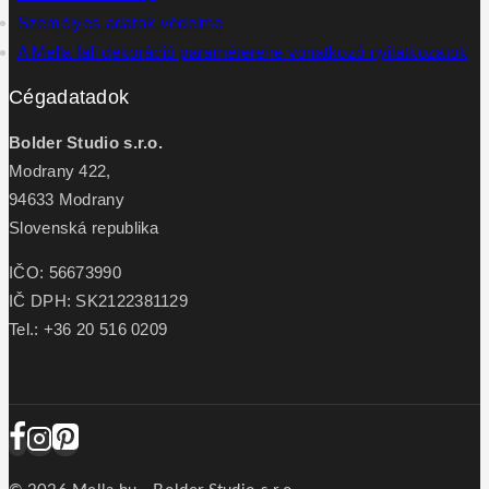
Személyes adatok védelme
A Mella fali dekoráció paramétereire vonatkozó nyilatkozatok
Cégadatadok
Bolder Studio s.r.o.
Modrany 422,
94633 Modrany
Slovenská republika
IČO: 56673990
IČ DPH: SK2122381129
Tel.: +36 20 516 0209