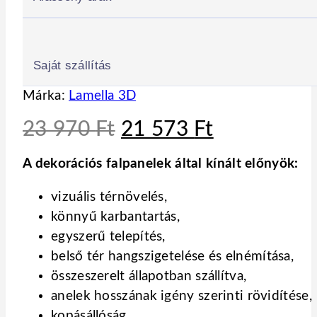
Saját szállítás
Márka:
Lamella 3D
Original
Current
23 970
Ft
21 573
Ft
price
price
A dekorációs falpanelek által kínált előnyök:
was:
is:
23
21
vizuális térnövelés,
970 Ft.
573 Ft.
könnyű karbantartás,
egyszerű telepítés,
belső tér hangszigetelése és elnémítása,
összeszerelt állapotban szállítva,
anelek hosszának igény szerinti rövidítése,
kopásállóság,