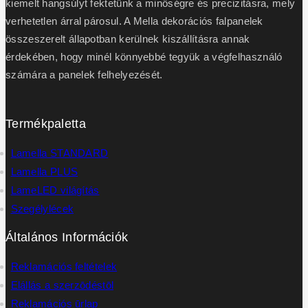
kiemelt hangsúlyt fektetünk a minőségre és precizitásra, mely
verhetetlen árral párosul. A Mella dekorációs falpanelek
összeszerelt állapotban kerülnek kiszállításra annak
érdekében, hogy minél könnyebbé tegyük a végfelhasználó
számára a panelek felhelyezését.
Termékpaletta
Lamella STANDARD
Lamella PLUS
LameLED világítás
Szegélylécek
Általános Információk
Reklamációs feltételek
Elállás a szerzōdéstōl
Reklamációs ūrlap