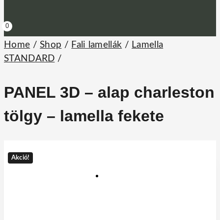
0
Home
/
Shop
/
Fali lamellák
/
Lamella
STANDARD
/
PANEL 3D – alap charleston
tölgy – lamella fekete
Akció!