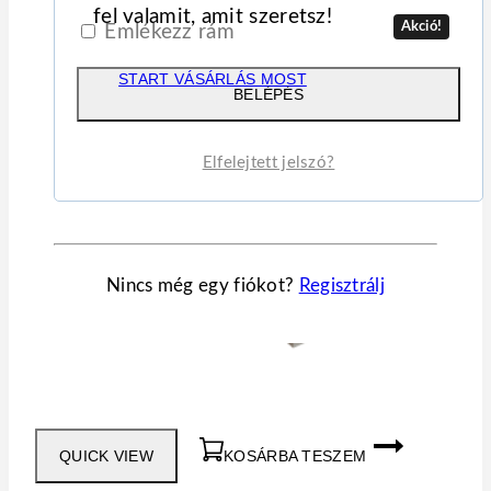
fel valamit, amit szeretsz!
Akció!
Emlékezz rám
START VÁSÁRLÁS MOST
BELÉPÉS
Elfelejtett jelszó?
Nincs még egy fiókot?
Regisztrálj
QUICK VIEW
KOSÁRBA TESZEM