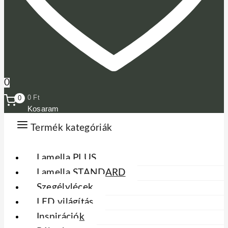
0
0
Ft
0
Kosaram
Termék kategóriák
Lamella PLUS
Lamella STANDARD
Szegélylécek
LED világítás
Inspirációk