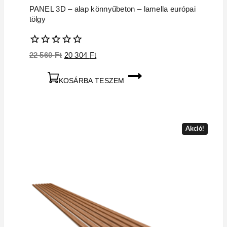
PANEL 3D – alap könnyűbeton – lamella európai
tölgy
0
Original
Current
22 560
Ft
20 304
Ft
5
price
price
was:
is:
KOSÁRBA TESZEM
22
20
560 Ft.
304 Ft.
Akció!