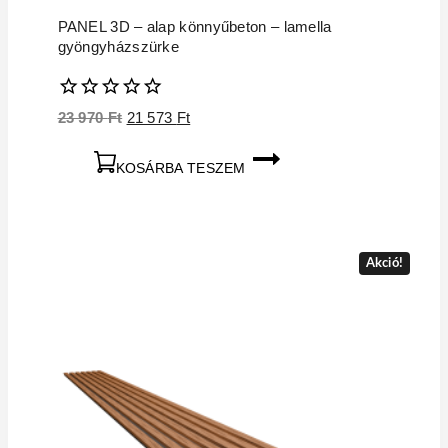
PANEL 3D – alap könnyűbeton – lamella
gyöngyházszürke
0
Original
Current
23 970
Ft
21 573
Ft
5
price
price
was:
is:
KOSÁRBA TESZEM
23
21
970 Ft.
573 Ft.
Akció!