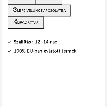
-
lamella
LÉPJ VELŪNK KAPCSOLATBA
fekete
mennyiség
MEGOSZTÁS
Szállítás :
12 -14 nap
100% EU-ban gyártott termék