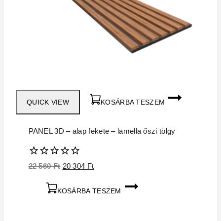
QUICK VIEW
KOSÁRBA TESZEM
PANEL 3D – alap fekete – lamella őszi tölgy
0
Original
Current
22 560
Ft
20 304
Ft
5
price
price
was:
is:
KOSÁRBA TESZEM
22
20
560 Ft.
304 Ft.