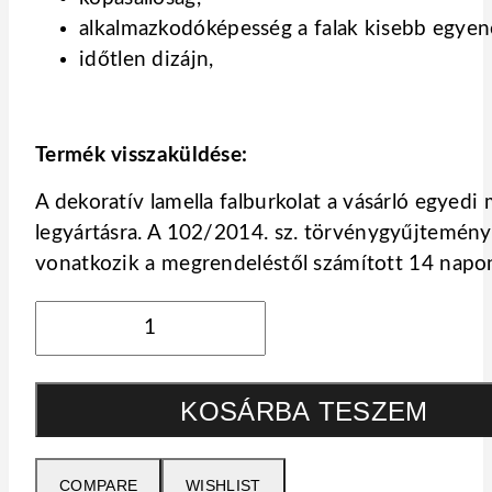
alkalmazkodóképesség a falak kisebb egyen
időtlen dizájn,
Termék visszaküldése:
A dekoratív lamella falburkolat a vásárló egyedi
legyártásra. A 102/2014. sz. törvénygyűjtemény
vonatkozik a megrendeléstől számított 14 napon
PANEL
3D
-
KOSÁRBA TESZEM
alap
charleston
tölgy
COMPARE
WISHLIST