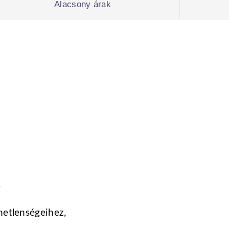
Alacsony árak
,
netlenségeihez,