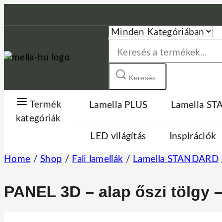
Keresés
Termék
Lamella PLUS
Lamella S
kategóriák
LED világítás
Inspirációk
Home
/
Shop
/
Fali lamellák
/
Lamella STANDARD
PANEL 3D – alap őszi tölgy 