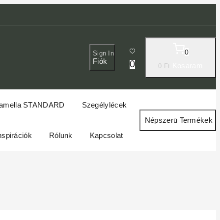
0
Sign In
Fiók
0
Kosaram
0
Ft
amella STANDARD
Szegélylécek
Népszerū Termékek
nspirációk
Rólunk
Kapcsolat