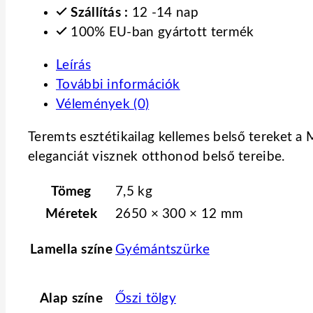
Szállítás :
12 -14 nap
100% EU-ban gyártott termék
Leírás
További információk
Vélemények (0)
Teremts esztétikailag kellemes belső tereket a M
eleganciát visznek otthonod belső tereibe.
Tömeg
7,5 kg
Méretek
2650 × 300 × 12 mm
Lamella színe
Gyémántszürke
Alap színe
Őszi tölgy