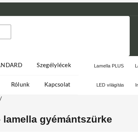
TANDARD
Szegélylécek
Lamella PLUS
L
Rólunk
Kapcsolat
LED világítás
I
/
– lamella gyémántszürke