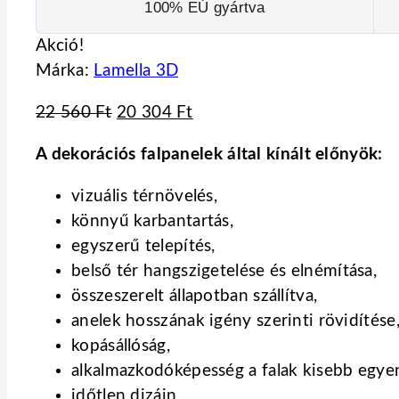
100% EÚ gyártva
Akció!
Márka:
Lamella 3D
22 560
Ft
20 304
Ft
A dekorációs falpanelek által kínált előnyök:
vizuális térnövelés,
könnyű karbantartás,
egyszerű telepítés,
belső tér hangszigetelése és elnémítása,
összeszerelt állapotban szállítva,
anelek hosszának igény szerinti rövidítése
kopásállóság,
alkalmazkodóképesség a falak kisebb egye
időtlen dizájn,