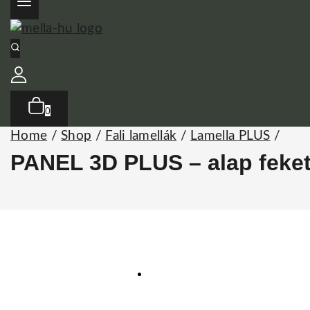
0
Home
/
Shop
/
Fali lamellák
/
Lamella PLUS
/
PANEL 3D PLUS – alap fekete