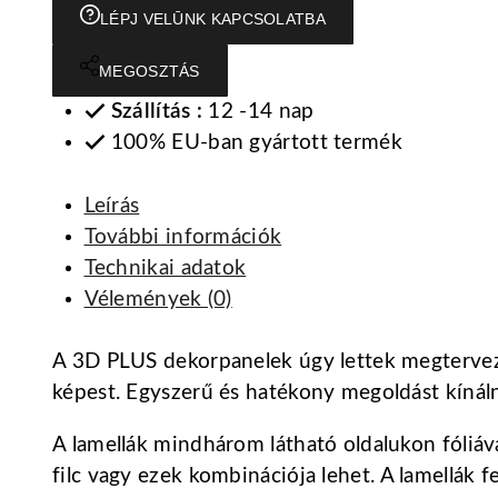
fekete
LÉPJ VELŪNK KAPCSOLATBA
–
lamella
MEGOSZTÁS
európai
Szállítás :
12 -14 nap
tölgy
100% EU-ban gyártott termék
mennyiség
Leírás
További információk
Technikai adatok
Vélemények (0)
A 3D PLUS dekorpanelek úgy lettek megtervez
képest. Egyszerű és hatékony megoldást kínálna
A lamellák mindhárom látható oldalukon fóliáv
filc vagy ezek kombinációja lehet. A lamellák f