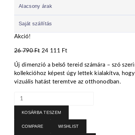
Alacsony árak
Saját szállítás
Akció!
Original
Current
26 790
Ft
24 111
Ft
price
price
Új dimenzió a belső tereid számára – szó szer
was:
is:
kollekcióhoz képest úgy lettek kialakítva, hogy
26
24
vizuális hatást teremtve az otthonodban.
790 Ft.
111 Ft.
PANEL
3D
PLUS
KOSÁRBA TESZEM
-
COMPARE
WISHLIST
alap