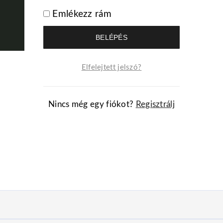
Emlékezz rám
BELÉPÉS
Elfelejtett jelszó?
Nincs még egy fiókot?
Regisztrálj