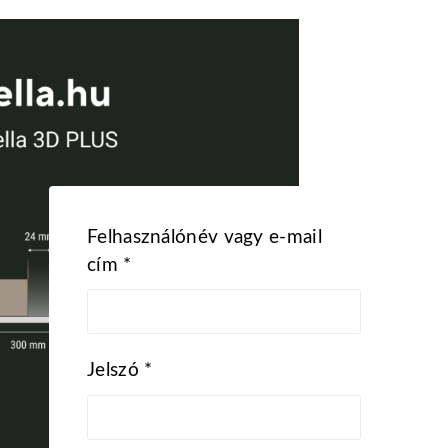
Felhasználónév vagy e-mail
Kötelező
cím
*
Kötelező
Jelszó
*