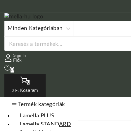
Skip
to
content
Keresés:
Sign In
Fiók
0
0
Kosaram
0
Ft
Termék kategóriák
Lamella PLUS
Lamella STANDARD