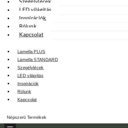
Szegélylécek
LED világítás
Inspirációk
Rólunk
Kapcsolat
Lamella PLUS
Lamella STANDARD
Szegélylécek
LED világítás
Inspirációk
Rólunk
Kapcsolat
Népszerū Termékek