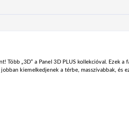
int! Több „3D” a Panel 3D PLUS kollekcióval. Ezek 
 jobban kiemelkedjenek a térbe, masszívabbak, és ezál