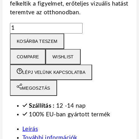
felkeltik a figyelmet, erőteljes vizuális hatást
teremtve az otthonodban.
PANEL
3D
KOSÁRBA TESZEM
PLUS
-
COMPARE
WISHLIST
alap
gyémánt
LÉPJ VELŪNK KAPCSOLATBA
szürke
–
MEGOSZTÁS
lamella
könnyűbeton
Szállítás :
12 -14 nap
mennyiség
100% EU-ban gyártott termék
Leírás
További információk