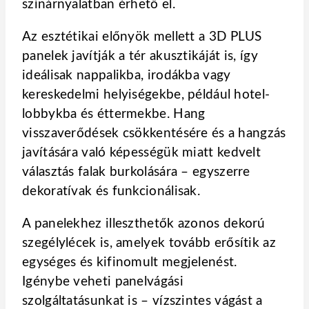
színárnyalatban érhető el.
Az esztétikai előnyök mellett a 3D PLUS
panelek javítják a tér akusztikáját is, így
ideálisak nappalikba, irodákba vagy
kereskedelmi helyiségekbe, például hotel-
lobbykba és éttermekbe. Hang
visszaverődések csökkentésére és a hangzás
javítására való képességük miatt kedvelt
választás falak burkolására – egyszerre
dekoratívak és funkcionálisak.
A panelekhez illeszthetők azonos dekorú
szegélylécek is, amelyek tovább erősítik az
egységes és kifinomult megjelenést.
Igénybe veheti panelvágási
szolgáltatásunkat is – vízszintes vágást a