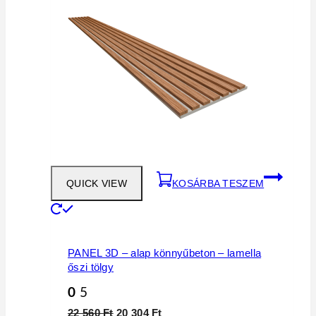
QUICK VIEW
KOSÁRBA TESZEM
PANEL 3D – alap könnyűbeton – lamella
őszi tölgy
0
5
Original
Current
22 560
Ft
20 304
Ft