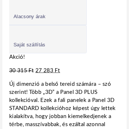
Alacsony árak
Saját szállítás
Akció!
Original
Current
30 315
Ft
27 283
Ft
price
price
Új dimenzió a belső tereid számára – szó
was:
is:
szerint! Több „3D” a Panel 3D PLUS
30
27
kollekcióval. Ezek a fali panelek a Panel 3D
315 Ft.
283 Ft.
STANDARD kollekcióhoz képest úgy lettek
kialakítva, hogy jobban kiemelkedjenek a
térbe, masszívabbak, és ezáltal azonnal