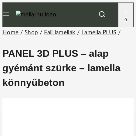
Skip
to
0
content
Home
/
Shop
/
Fali lamellák
/
Lamella PLUS
/
PANEL 3D PLUS – alap
gyémánt szürke – lamella
könnyűbeton