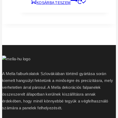
KOSÁRBA TESZEM
was:
is:
22
20
560 Ft.
304 Ft.
A Mella falburkolatok Szlovákiában történő gyártása során
kiemelt hangsúlyt fektetünk a minőségre és precizitásra, mely
verhetetlen árral párosul. A Mella dekorációs falpanelek
összeszerelt állapotban kerülnek kiszállításra annak
érdekében, hogy minél könnyebbé tegyük a végfelhasználó
számára a panelek felhelyezését.