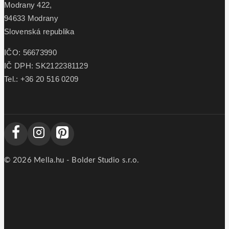
Modrany 422,
94633 Modrany
Slovenská republika
IČO: 56673990
IČ DPH: SK2122381129
Tel.: +36 20 516 0209
© 2026 Mella.hu - Bolder Studio s.r.o.