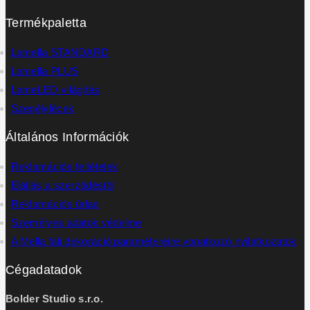
Termékpaletta
Lamella STANDARD
Lamella PLUS
LameLED világítás
Szegélylécek
Általános Információk
Reklamációs feltételek
Elállás a szerzōdéstōl
Reklamációs ūrlap
Személyes adatok védelme
A Mella fali dekoráció paramétereire vonatkozó nyilatkozatok
Cégadatadok
Bolder Studio s.r.o.