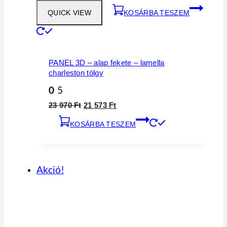
QUICK VIEW
KOSÁRBA TESZEM
PANEL 3D – alap fekete – lamella
charleston tölgy
0
5
Original
Current
23 970
Ft
21 573
Ft
price
price
KOSÁRBA TESZEM
was:
is:
23
21
970 Ft.
573 Ft.
Akció!