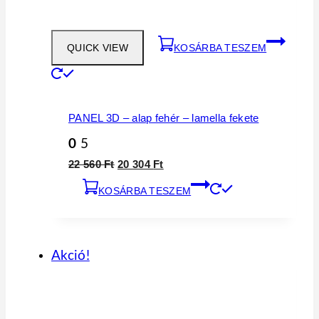
QUICK VIEW
KOSÁRBA TESZEM
PANEL 3D – alap fehér – lamella fekete
0
5
Original
Current
22 560
Ft
20 304
Ft
price
price
KOSÁRBA TESZEM
was:
is:
22
20
560 Ft.
304 Ft.
Akció!