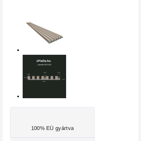
100% EÚ gyártva