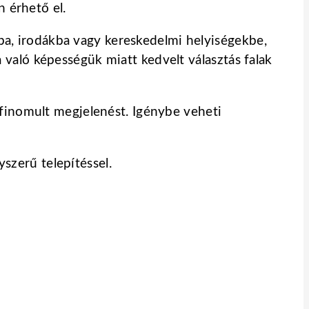
n érhető el.
ikba, irodákba vagy kereskedelmi helyiségekbe,
való képességük miatt kedvelt választás falak
ifinomult megjelenést. Igénybe veheti
yszerű telepítéssel.