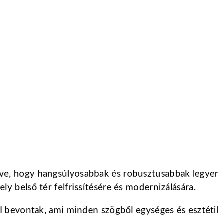
e, hogy hangsúlyosabbak és robusztusabbak legyene
y belső tér felfrissítésére és modernizálására.
al bevontak, ami minden szögből egységes és esztéti