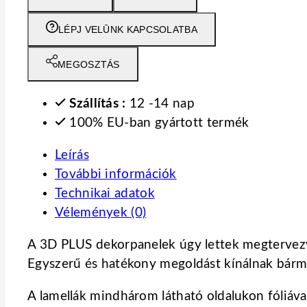
LÉPJ VELŪNK KAPCSOLATBA
MEGOSZTÁS
Szállítás :
12 -14 nap
100% EU-ban gyártott termék
Leírás
További információk
Technikai adatok
Vélemények (0)
A 3D PLUS dekorpanelek úgy lettek megtervezv
Egyszerű és hatékony megoldást kínálnak bármel
A lamellák mindhárom látható oldalukon fóliáv