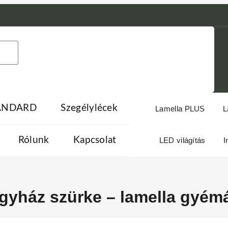
TANDARD
Szegélylécek
Lamella PLUS
L
Rólunk
Kapcsolat
LED világítás
I
yház szürke – lamella gyémá