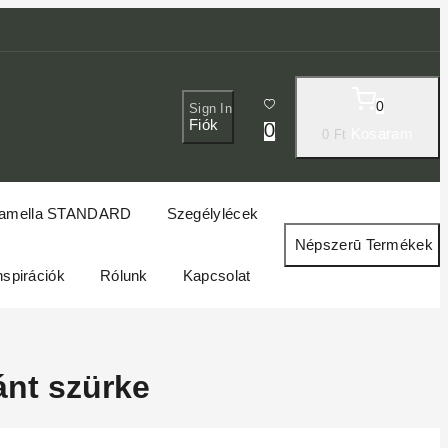
0
Sign In
Fiók
0
Kosaram
0
Ft
amella STANDARD
Szegélylécek
Népszerū Termékek
nspirációk
Rólunk
Kapcsolat
nt szürke