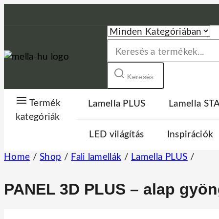
Keresés
Termék
Lamella PLUS
Lamella S
kategóriák
LED világítás
Inspirációk
Home
/
Shop
/
Fali lamellák
/
Lamella PLUS
/
PANEL 3D PLUS – alap gyöng