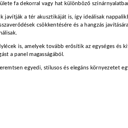
lülete fa dekorral vagy hat különböző színárnyalatba
 javítják a tér akusztikáját is, így ideálisak nappal
szaverődések csökkentésére és a hangzás javítására 
álisak.
ylécek is, amelyek tovább erősítik az egységes és k
ágást a panel magasságából.
s teremtsen egyedi, stílusos és elegáns környezetet eg