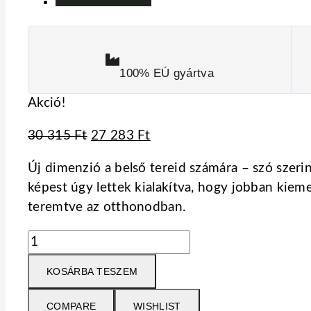
100% EÚ gyártva
Akció!
30 315
Ft
27 283
Ft
Új dimenzió a belső tereid számára – szó szeri
képest úgy lettek kialakítva, hogy jobban kiemel
teremtve az otthonodban.
KOSÁRBA TESZEM
COMPARE
WISHLIST