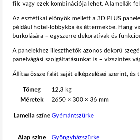
filc vagy ezek kombinációja lehet. A lamellák fe
Az esztétikai előnyök mellett a 3D PLUS panelek
például hotel-lobbykba és éttermekbe. Hang vis
burkolására – egyszerre dekoratívak és funkcion
A panelekhez illeszthetők azonos dekorú szegél
panelvágási szolgáltatásunkat is – vízszintes v
Állítsa össze falát saját elképzelései szerint, é
Tömeg
12,3 kg
Méretek
2650 × 300 × 36 mm
Lamella színe
Gyémántszürke
Alap színe
Gyöngyházszürke