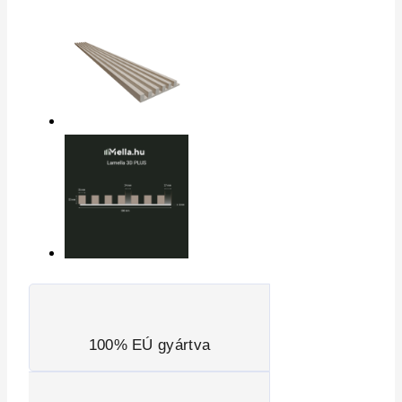
100% EÚ gyártva