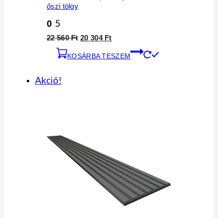
őszi tölgy
0
5
Original
Current
22 560
Ft
20 304
Ft
price
price
KOSÁRBA TESZEM
was:
is:
22
20
560 Ft.
304 Ft.
Akció!