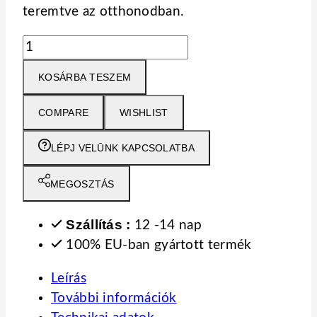
teremtve az otthonodban.
PANEL
3D
KOSÁRBA TESZEM
PLUS
-
COMPARE
WISHLIST
alap
könnyűbeton
LÉPJ VELŪNK KAPCSOLATBA
–
lamella
MEGOSZTÁS
könnyűbeton
mennyiség
Szállítás :
12 -14 nap
100% EU-ban gyártott termék
Leírás
További információk