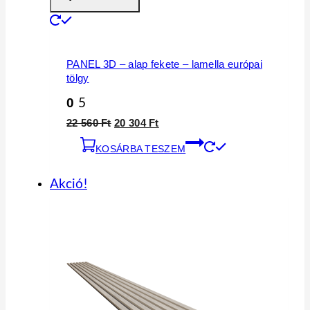
PANEL 3D – alap fekete – lamella európai
tölgy
0
5
Original
Current
22 560
Ft
20 304
Ft
price
price
KOSÁRBA TESZEM
was:
is:
22
20
560 Ft.
304 Ft.
Akció!