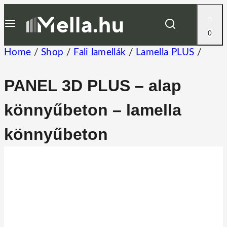
Skip
to
0
content
Home
/
Shop
/
Fali lamellák
/
Lamella PLUS
/
PANEL 3D PLUS – alap
könnyűbeton – lamella
könnyűbeton