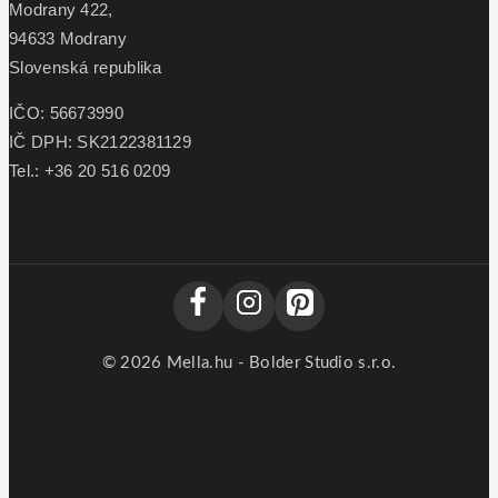
Modrany 422,
94633 Modrany
Slovenská republika
IČO: 56673990
IČ DPH: SK2122381129
Tel.: +36 20 516 0209
© 2026 Mella.hu - Bolder Studio s.r.o.