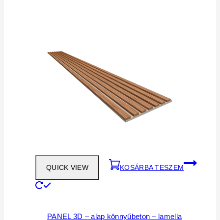
QUICK VIEW
KOSÁRBA TESZEM
PANEL 3D – alap könnyűbeton – lamella