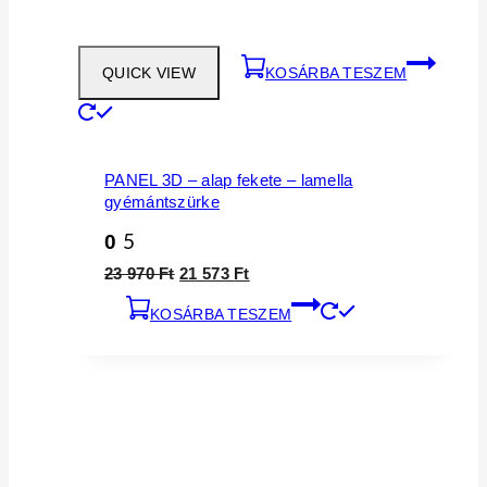
QUICK VIEW
KOSÁRBA TESZEM
PANEL 3D – alap fekete – lamella
gyémántszürke
0
5
Original
Current
23 970
Ft
21 573
Ft
price
price
KOSÁRBA TESZEM
was:
is:
23
21
970 Ft.
573 Ft.