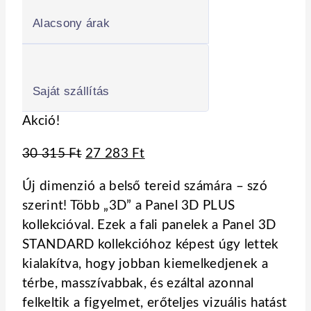
Alacsony árak
Saját szállítás
Akció!
Original
Current
30 315
Ft
27 283
Ft
price
price
Új dimenzió a belső tereid számára – szó
was:
is:
szerint! Több „3D” a Panel 3D PLUS
30
27
kollekcióval. Ezek a fali panelek a Panel 3D
315 Ft.
283 Ft.
STANDARD kollekcióhoz képest úgy lettek
kialakítva, hogy jobban kiemelkedjenek a
térbe, masszívabbak, és ezáltal azonnal
felkeltik a figyelmet, erőteljes vizuális hatást