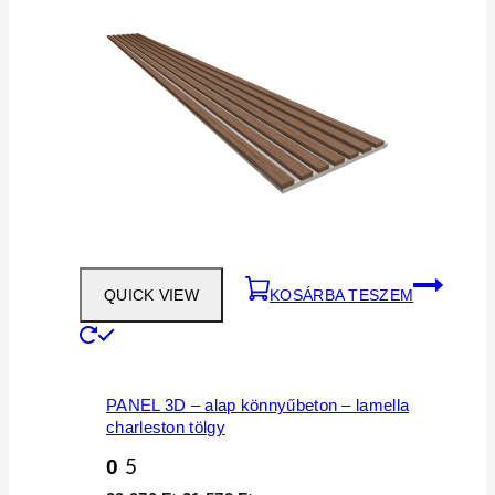
QUICK VIEW
KOSÁRBA TESZEM
PANEL 3D – alap könnyűbeton – lamella
charleston tölgy
0
5
Original
Current