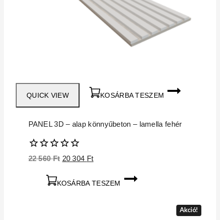
QUICK VIEW
KOSÁRBA TESZEM
PANEL 3D – alap könnyűbeton – lamella fehér
0
Original
Current
22 560
Ft
20 304
Ft
5
price
price
was:
is:
KOSÁRBA TESZEM
22
20
560 Ft.
304 Ft.
Akció!