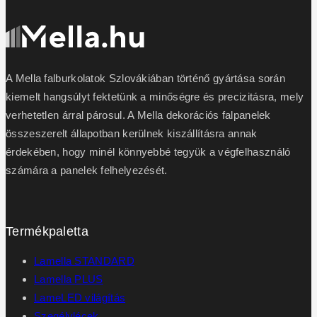
A Mella falburkolatok Szlovákiában történő gyártása során
kiemelt hangsúlyt fektetünk a minőségre és precizitásra, mely
verhetetlen árral párosul. A Mella dekorációs falpanelek
összeszerelt állapotban kerülnek kiszállításra annak
érdekében, hogy minél könnyebbé tegyük a végfelhasználó
számára a panelek felhelyezését.
Termékpaletta
Lamella STANDARD
Lamella PLUS
LameLED világítás
Szegélylécek