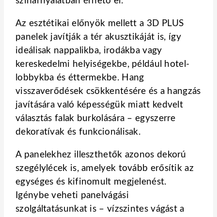
színárnyalatban érhető el.
Az esztétikai előnyök mellett a 3D PLUS
panelek javítják a tér akusztikáját is, így
ideálisak nappalikba, irodákba vagy
kereskedelmi helyiségekbe, például hotel-
lobbykba és éttermekbe. Hang
visszaverődések csökkentésére és a hangzás
javítására való képességük miatt kedvelt
választás falak burkolására – egyszerre
dekoratívak és funkcionálisak.
A panelekhez illeszthetők azonos dekorú
szegélylécek is, amelyek tovább erősítik az
egységes és kifinomult megjelenést.
Igénybe veheti panelvágási
szolgáltatásunkat is – vízszintes vágást a