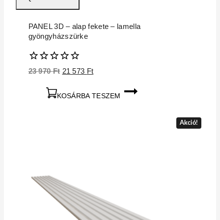
PANEL 3D – alap fekete – lamella
gyöngyházszürke
0
Original
Current
23 970
Ft
21 573
Ft
5
price
price
was:
is:
KOSÁRBA TESZEM
23
21
970 Ft.
573 Ft.
Akció!