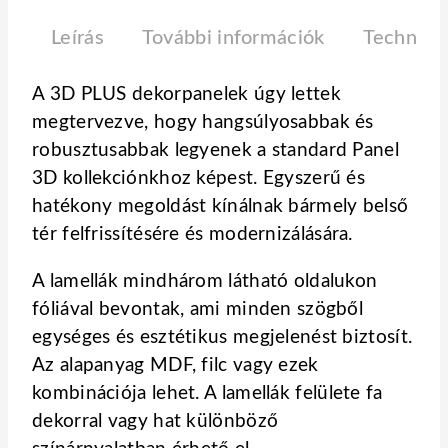
Leírás
További információk
Technikai
A 3D PLUS dekorpanelek úgy lettek
megtervezve, hogy hangsúlyosabbak és
robusztusabbak legyenek a standard Panel
3D kollekciónkhoz képest. Egyszerű és
hatékony megoldást kínálnak bármely belső
tér felfrissítésére és modernizálására.
A lamellák mindhárom látható oldalukon
fóliával bevontak, ami minden szögből
egységes és esztétikus megjelenést biztosít.
Az alapanyag MDF, filc vagy ezek
kombinációja lehet. A lamellák felülete fa
dekorral vagy hat különböző