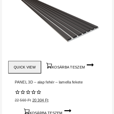
QUICK VIEW
KOSÁRBA TESZEM
PANEL 3D – alap fehér – lamella fekete
0
Original
Current
22 560
Ft
20 304
Ft
5
price
price
was:
is:
KOSÁRBA TESZEM