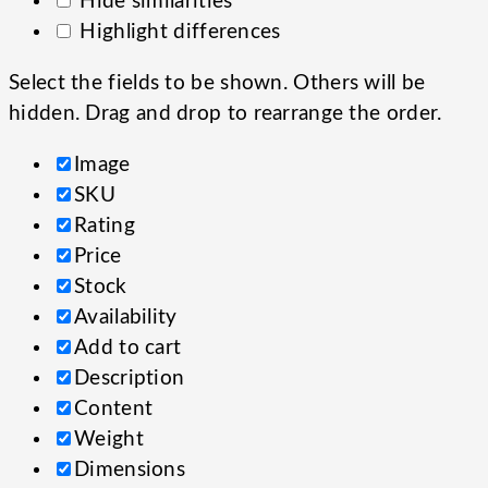
Hide similarities
Highlight differences
Select the fields to be shown. Others will be
hidden. Drag and drop to rearrange the order.
Image
SKU
Rating
Price
Stock
Availability
Add to cart
Description
Content
Weight
Dimensions