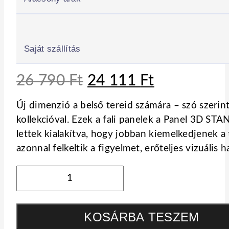
Saját szállítás
Original
Current
26 790
Ft
24 111
Ft
price
price
Új dimenzió a belső tereid számára – szó szeri
was:
is:
kollekcióval. Ezek a fali panelek a Panel 3D S
26
24
lettek kialakítva, hogy jobban kiemelkedjenek a 
790 Ft.
111 Ft.
azonnal felkeltik a figyelmet, erőteljes vizuális
PANEL
3D
PLUS
KOSÁRBA TESZEM
-