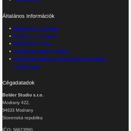
Általános Információk
Reklamációs feltételek
Elállás a szerzōdéstōl
Reklamációs ūrlap
Személyes adatok védelme
A Mella fali dekoráció paramétereire vonatkozó
nyilatkozatok
Cégadatadok
Bolder Studio s.r.o.
Modrany 422,
94633 Modrany
Slovenská republika
IČO: 56673990