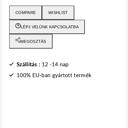
alap
őszi
COMPARE
WISHLIST
tölgy
–
LÉPJ VELŪNK KAPCSOLATBA
lamella
kasmír
MEGOSZTÁS
mennyiség
Szállítás :
12 -14 nap
100% EU-ban gyártott termék