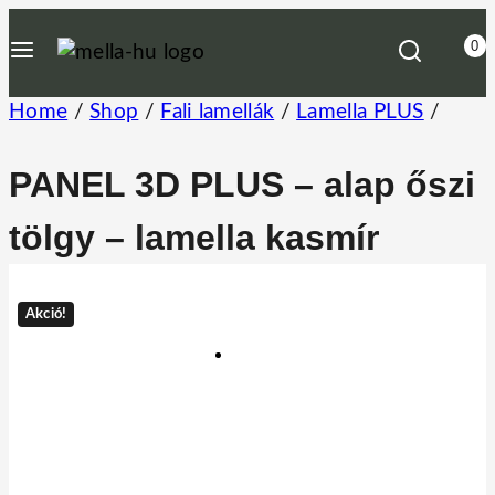
Skip
0
to
content
Home
/
Shop
/
Fali lamellák
/
Lamella PLUS
/
PANEL 3D PLUS – alap őszi
tölgy – lamella kasmír
Akció!