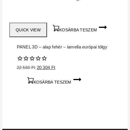
QUICK VIEW
KOSÁRBA TESZEM
PANEL 3D – alap fehér – lamella európai tölgy
0
Original
Current
22 560
Ft
20 304
Ft
5
price
price
was:
is:
KOSÁRBA TESZEM
22
20
560 Ft.
304 Ft.