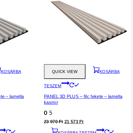
KOSÁRBA
QUICK VIEW
KOSÁRBA
TESZEM
te – lamella
PANEL 3D PLUS – filc fekete – lamella
kasmír
0
5
t
Original
Current
23 970
Ft
21 573
Ft
price
price
KOSÁRBA TESZEM
was:
is: