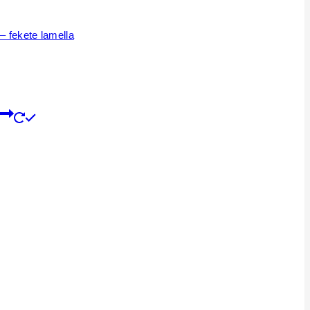
– fekete lamella
t