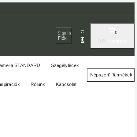
0
Sign In
Fiók
0
Kosaram
0
Ft
amella STANDARD
Szegélylécek
Népszerū Termékek
nspirációk
Rólunk
Kapcsolat