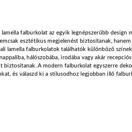
ali lamella falburkolat az egyik legnépszerűbb desi
emcsak esztétikus megjelenést biztosítanak, hanem o
li lamella falburkolatok találhatók különböző színek
s nappaliba, hálószobába, irodába vagy akár recepciós
ást biztosítanak. A modern falburkolat egyszerre dek
nkat, és válaszd ki a stílusodhoz legjobban illő falbur