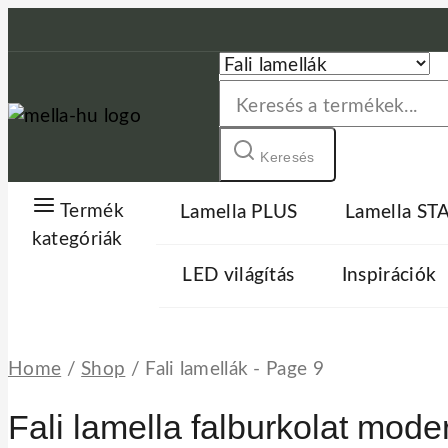
Skip
to
content
Keresés:
Keresés
Termék
Lamella PLUS
Lamella S
kategóriák
LED világítás
Inspirációk
Home
/
Shop
/
Fali lamellák
- Page 9
Fali lamella falburkolat mode