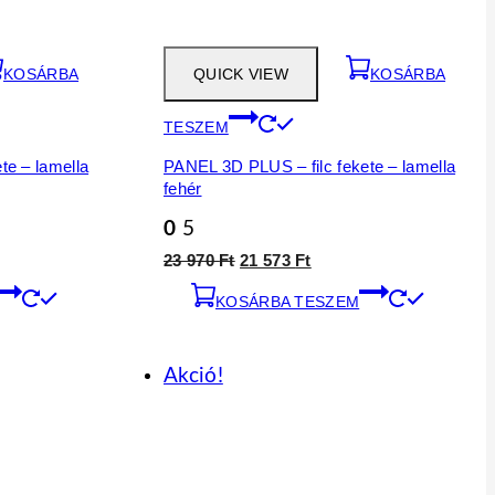
KOSÁRBA
QUICK VIEW
KOSÁRBA
TESZEM
te – lamella
PANEL 3D PLUS – filc fekete – lamella
fehér
0
5
t
Original
Current
23 970
Ft
21 573
Ft
price
price
KOSÁRBA TESZEM
was:
is:
23
21
970 Ft.
573 Ft.
Akció!