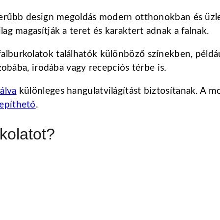
pszerűbb design megoldás modern otthonokban és üz
ag magasítják a teret és karaktert adnak a falnak.
lburkolatok találhatók különböző színekben, például
szobába, irodába vagy recepciós térbe is.
álva
különleges hangulatvilágítást biztosítanak. A m
lepíthető
.
rkolatot?