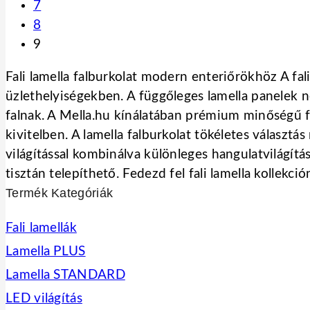
7
8
9
Fali lamella falburkolat modern enteriőrökhöz A f
üzlethelyiségekben. A függőleges lamella panelek n
falnak. A Mella.hu kínálatában prémium minőségű fa
kivitelben. A lamella falburkolat tökéletes választá
világítással kombinálva különleges hangulatvilágít
tisztán telepíthető. Fedezd fel fali lamella kollekció
Termék Kategóriák
Fali lamellák
Lamella PLUS
Lamella STANDARD
LED világítás