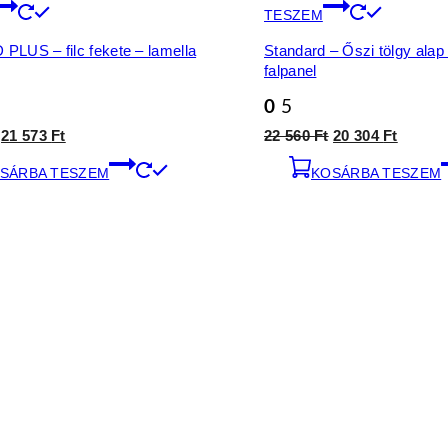
TESZEM
PLUS – filc fekete – lamella
Standard – Őszi tölgy alap 
falpanel
0
5
Original
Current
Original
Curren
21 573
Ft
22 560
Ft
20 304
Ft
price
price
price
price
SÁRBA TESZEM
was:
is:
KOSÁRBA TESZEM
was:
is:
23
21
22
20
970 Ft.
573 Ft.
560 Ft.
304 Ft.