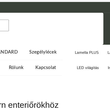
TANDARD
Szegélylécek
Lamella PLUS
L
Rólunk
Kapcsolat
LED világítás
I
rn enteriőrökhöz