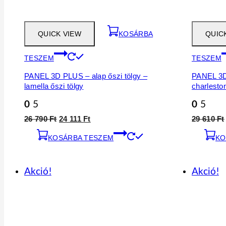
QUICK VIEW
KOSÁRBA
QUIC
TESZEM
TESZEM
PANEL 3D PLUS – alap őszi tölgy –
PANEL 3D 
lamella őszi tölgy
charleston
0
5
0
5
Original
Current
26 790
Ft
24 111
Ft
29 610
Ft
price
price
KOSÁRBA TESZEM
was:
is:
KO
26
24
790 Ft.
111 Ft.
Akció!
Akció!