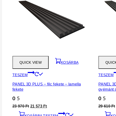
QUICK VIEW
KOSÁRBA
QUIC
TESZEM
TESZEM
PANEL 3D PLUS – filc fekete – lamella
PANEL 3D 
fekete
gyémánt 
0
5
0
5
Original
Current
23 970
Ft
21 573
Ft
29 610
Ft
price
price
KOSÁRBA TESZEM
was:
is:
KO