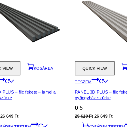
K VIEW
KOSÁRBA
QUICK VIEW
TESZEM
PLUS – filc fekete – lamella
PANEL 3D PLUS – filc feke
szürke
gyöngyház szürke
0
5
Original
Current
Original
Curren
26 649
Ft
29 610
Ft
26 649
Ft
price
price
price
price
SÁRBA TESZEM
was:
is:
KOSÁRBA TESZEM
was:
is: