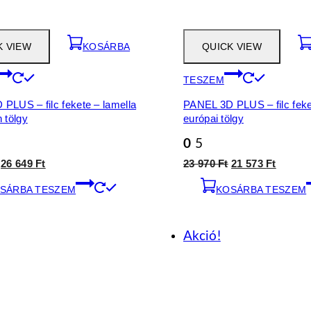
K VIEW
KOSÁRBA
QUICK VIEW
TESZEM
PLUS – filc fekete – lamella
PANEL 3D PLUS – filc feke
 tölgy
európai tölgy
0
5
Original
Current
Original
Curren
26 649
Ft
23 970
Ft
21 573
Ft
price
price
price
price
SÁRBA TESZEM
was:
is:
KOSÁRBA TESZEM
was:
is:
29
26
23
21
610 Ft.
649 Ft.
970 Ft.
573 Ft.
Akció!