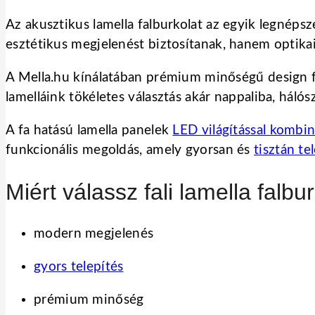
Az akusztikus lamella falburkolat az egyik legné
esztétikus megjelenést biztosítanak, hanem optikail
A Mella.hu kínálatában prémium minőségű design fa
lamelláink tökéletes választás akár nappaliba, háló
A fa hatású lamella panelek
LED világítással kombin
funkcionális megoldás, amely gyorsan és
tisztán te
Miért válassz fali lamella falbu
modern megjelenés
gyors telepítés
prémium minőség