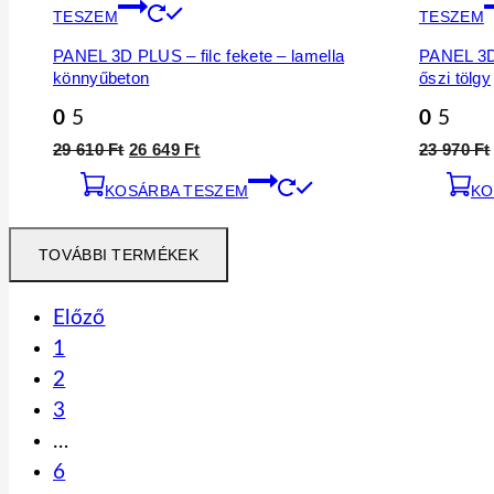
TESZEM
TESZEM
PANEL 3D PLUS – filc fekete – lamella
PANEL 3D 
könnyűbeton
őszi tölgy
0
5
0
5
Original
Current
29 610
Ft
26 649
Ft
23 970
Ft
price
price
KOSÁRBA TESZEM
was:
is:
KO
29
26
610 Ft.
649 Ft.
TOVÁBBI TERMÉKEK
Előző
1
2
3
…
6